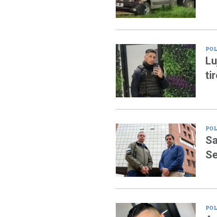
POL
Lu
ti
POL
Sa
Se
POL