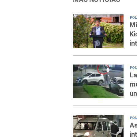
POL
Mi
Ki
in
POL
La
mo
un
POL
As
in