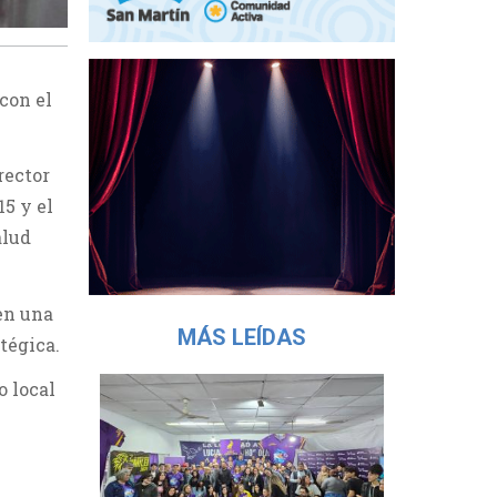
con el
rector
15 y el
alud
en una
MÁS LEÍDAS
atégica.
o local