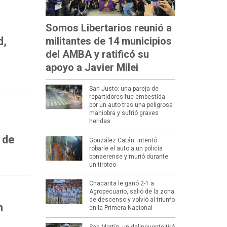
Somos Libertarios reunió a
d,
militantes de 14 municipios
del AMBA y ratificó su
apoyo a Javier Milei
San Justo: una pareja de
repartidores fue embestida
por un auto tras una peligrosa
maniobra y sufrió graves
heridas
 de
González Catán: intentó
robarle el auto a un policía
bonaerense y murió durante
un tiroteo
Chacarita le ganó 2-1 a
Agropecuario, salió de la zona
de descenso y volvió al triunfo
n
en la Primera Nacional
San Martín: un delincuente tiró