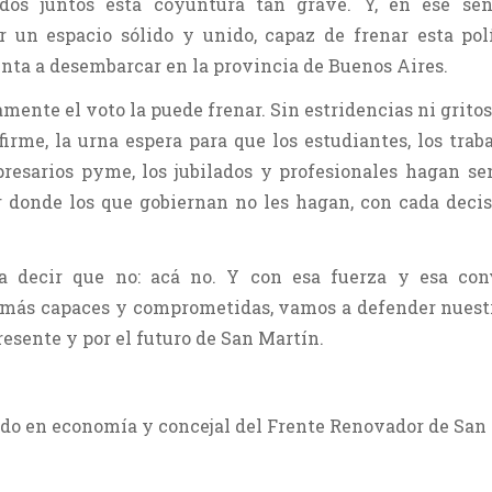
dos juntos esta coyuntura tan grave. Y, en ese sent
 un espacio sólido y unido, capaz de frenar esta pol
nta a desembarcar en la provincia de Buenos Aires.
mente el voto la puede frenar. Sin estridencias ni gritos
firme, la urna espera para que los estudiantes, los traba
presarios pyme, los jubilados y profesionales hagan se
r donde los que gobiernan no les hagan, con cada deci
.
a decir que no: acá no. Y con esa fuerza y esa conv
s más capaces y comprometidas, vamos a defender nuest
presente y por el futuro de San Martín.
ado en economía y concejal del Frente Renovador de San