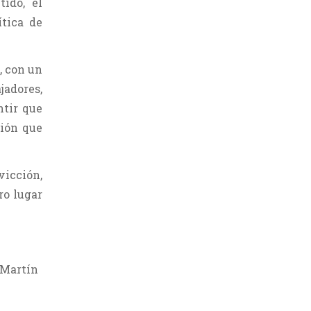
ido, el
ítica de
, con un
jadores,
ntir que
sión que
icción,
ro lugar
 Martín