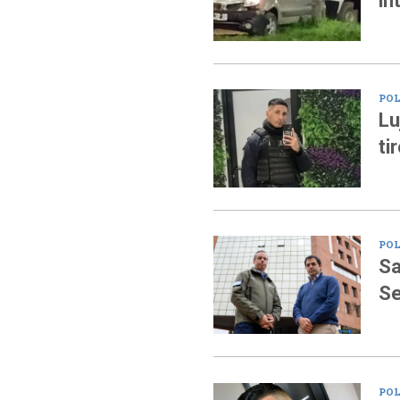
in
POL
Lu
ti
POL
Sa
Se
POL