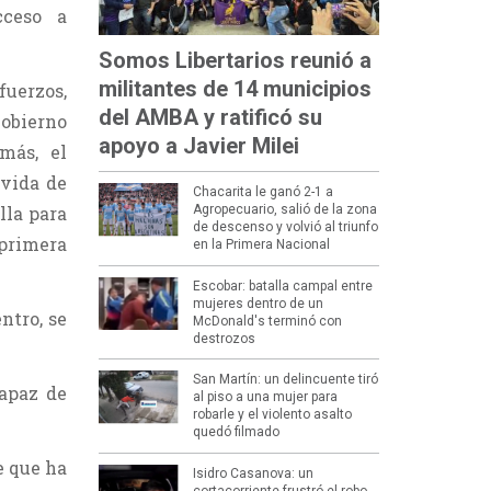
cceso a
Somos Libertarios reunió a
militantes de 14 municipios
uerzos,
del AMBA y ratificó su
Gobierno
apoyo a Javier Milei
más, el
 vida de
Chacarita le ganó 2-1 a
lla para
Agropecuario, salió de la zona
de descenso y volvió al triunfo
 primera
en la Primera Nacional
Escobar: batalla campal entre
mujeres dentro de un
ntro, se
McDonald's terminó con
destrozos
San Martín: un delincuente tiró
capaz de
al piso a una mujer para
robarle y el violento asalto
quedó filmado
e que ha
Isidro Casanova: un
cortacorriente frustró el robo