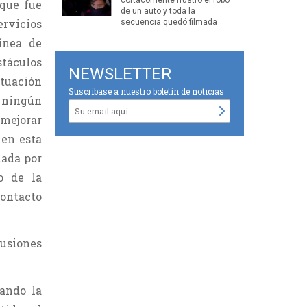
que fue
de un auto y toda la
ervicios
secuencia quedó filmada
ínea de
stáculos
NEWSLETTER
ituación
Suscríbase a nuestro boletín de noticias
r ningún
 mejorar
 en esta
mada por
o de la
contacto
lusiones
ando la