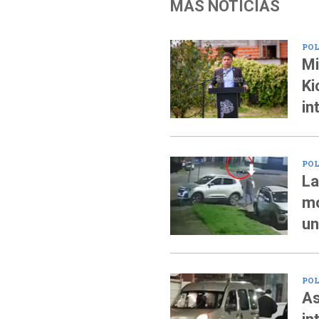
MÁS NOTICIAS
POL
Mi
Ki
in
POL
La
mo
un
POL
As