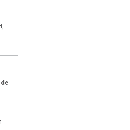
d,
 de
n