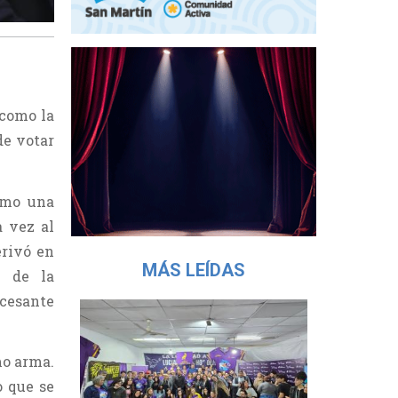
 como la
de votar
omo una
a vez al
erivó en
MÁS LEÍDAS
e de la
ncesante
mo arma.
o que se