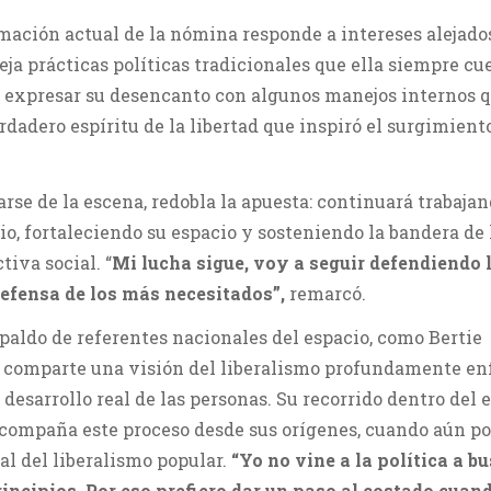
rmación actual de la nómina responde a intereses alejado
eja prácticas políticas tradicionales que ella siempre cu
n expresar su desencanto con algunos manejos internos q
rdadero espíritu de la libertad que inspiró el surgimient
rarse de la escena, redobla la apuesta: continuará trabaja
io, fortaleciendo su espacio y sosteniendo la bandera de 
tiva social. “
Mi lucha sigue, voy a seguir defendiendo 
 defensa de los más necesitados”,
remarcó.
paldo de referentes nacionales del espacio, como Bertie
 comparte una visión del liberalismo profundamente en
 desarrollo real de las personas. Su recorrido dentro del 
: acompaña este proceso desde sus orígenes, cuando aún p
ral del liberalismo popular.
“Yo no vine a la política a b
rincipios. Por eso prefiero dar un paso al costado cuan