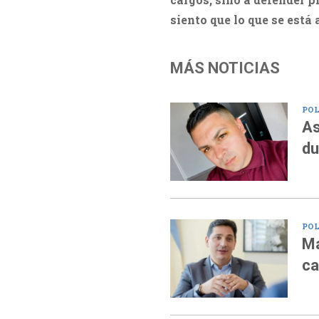
siento que lo que se está
MÁS NOTICIAS
POL
As
du
POL
Ma
ca