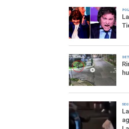
POL
La
Ti
DET
Ri
hu
SEG
La
ag
La