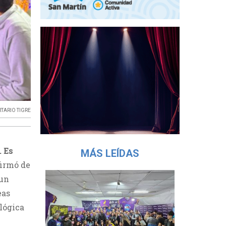
RTARIO TIGRE
. Es
MÁS LEÍDAS
irmó de
 un
eas
ológica