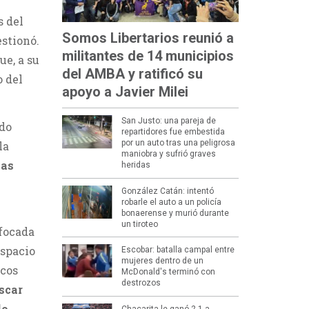
s del
Somos Libertarios reunió a
estionó.
militantes de 14 municipios
ue, a su
del AMBA y ratificó su
o del
apoyo a Javier Milei
San Justo: una pareja de
ndo
repartidores fue embestida
por un auto tras una peligrosa
la
maniobra y sufrió graves
las
heridas
González Catán: intentó
robarle el auto a un policía
bonaerense y murió durante
un tiroteo
focada
espacio
Escobar: batalla campal entre
mujeres dentro de un
ocos
McDonald's terminó con
destrozos
uscar
do
Chacarita le ganó 2-1 a