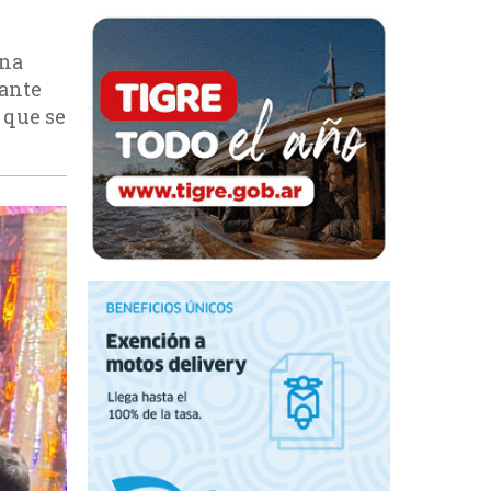
una
tante
 que se