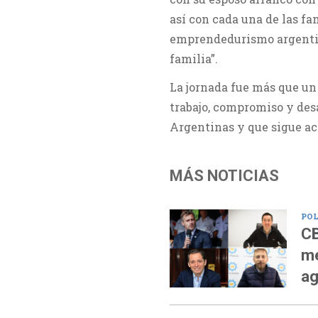
así con cada una de las fam
emprendedurismo argentin
familia”.
La jornada fue más que un 
trabajo, compromiso y des
Argentinas y que sigue a
MÁS NOTICIAS
POL
CB
me
ag