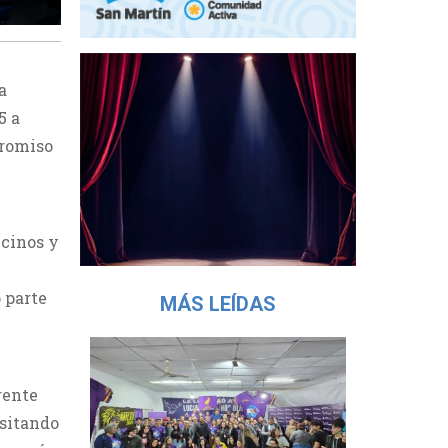
a
5 a
promiso
ecinos y
 parte
MÁS LEÍDAS
rente
isitando