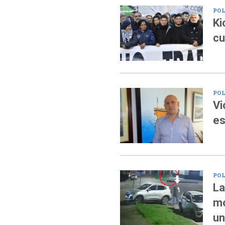
POL
Ki
cu
POL
Vi
es
POL
La
mo
un