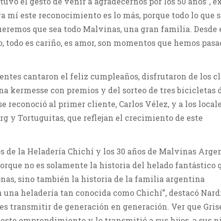
tuvo el gesto de venir a agradecernos por los 50 años”, e
a mí este reconocimiento es lo más, porque todo lo que 
queremos que sea todo Malvinas, una gran familia. Desde 
, todo es cariño, es amor, son momentos que hemos pasa
esentes cantaron el feliz cumpleaños, disfrutaron de los c
una kermesse con premios y del sorteo de tres bicicletas
e reconoció al primer cliente, Carlos Vélez, y a los local
g y Tortuguitas, que reflejan el crecimiento de este
.
s de la Heladería Chichí y los 30 años de Malvinas Arge
rque no es solamente la historia del helado fantástico 
nas, sino también la historia de la familia argentina
 una heladería tan conocida como Chichí”, destacó Nardi
, es transmitir de generación en generación. Ver que Gris
este emprendimiento y lo transmitió a sus hijos, a sus ni