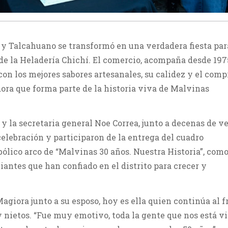
y Talcahuano se transformó en una verdadera fiesta par
 de la Heladería Chichí. El comercio, acompaña desde 197
con los mejores sabores artesanales, su calidez y el com
ra que forma parte de la historia viva de Malvinas
y la secretaria general Noe Correa, junto a decenas de v
elebración y participaron de la entrega del cuadro
lico arco de “Malvinas 30 años. Nuestra Historia”, como
antes que han confiado en el distrito para crecer y
agiora junto a su esposo, hoy es ella quien continúa al f
s y nietos. “Fue muy emotivo, toda la gente que nos está v