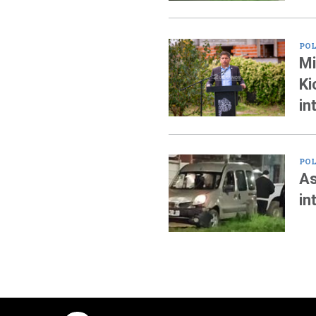
POL
Mi
Ki
in
POL
As
in