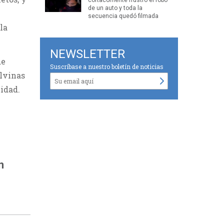
de un auto y toda la
secuencia quedó filmada
la
NEWSLETTER
de
Suscríbase a nuestro boletín de noticias
alvinas
idad.
n