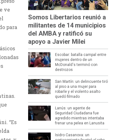
xpresó
se ve
Somos Libertarios reunió a
el
militantes de 14 municipios
do para
del AMBA y ratificó su
apoyo a Javier Milei
lásicos
Escobar: batalla campal entre
 donadas
mujeres dentro de un
es
McDonald's terminó con
destrozos
San Martín: un delincuente tiró
al piso a una mujer para
robarle y el violento asalto
ntinas.
quedó filmado
que
Lanús: un agente de
Seguridad Ciudadana fue
agredido mientras intentaba
ni. “Es
frenar una pelea en Lanusita
elda
Isidro Casanova: un
etos, y
cortacorriente frustró el robo