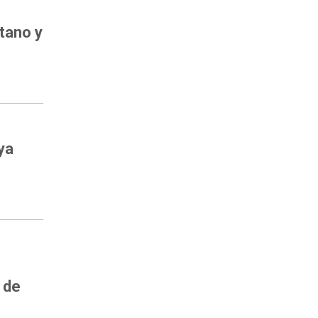
etano y
ya
 de