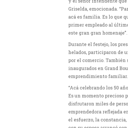
y el señor intendente que 
Griselda, emocionada. “Par
acá es familia. Es lo que 
primer empleado al último
este gran gran homenaje”.
Durante el festejo, los pr
helados, participaron de 
por el comercio. También s
inaugurados en Grand Bour
emprendimiento familiar
“Acá celebrando los 50 año
Es un momento precioso po
disfrutaron miles de perso
emprendedora reflejada en
el esfuerzo, la constancia
con su esposo arrancó con 