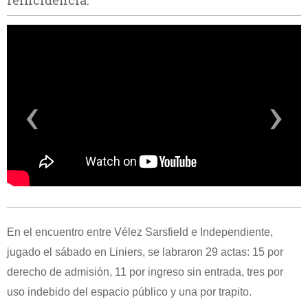
reincidencia.
‹
›
En el encuentro entre Vélez Sarsfield e Independiente,
jugado el sábado en Liniers, se labraron 29 actas: 15 por
derecho de admisión, 11 por ingreso sin entrada, tres por
uso indebido del espacio público y una por trapito.