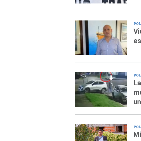
POL
Vi
es
POL
La
mo
un
POL
Mi