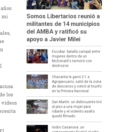
 años
Somos Libertarios reunió a
n mi
militantes de 14 municipios
del AMBA y ratificó su
ales,
apoyo a Javier Milei
ue
ón
Escobar: batalla campal entre
mujeres dentro de un
McDonald's terminó con
l
destrozos
Chacarita le ganó 2-1 a
Agropecuario, salió de la zona
 acusa
de descenso y volvió al triunfo
en la Primera Nacional
de los
 videos
San Martín: un delincuente tiró
al piso a una mujer para
ecesita
robarle y el violento asalto
quedó filmado
Isidro Casanova: un
El
cortacorriente frustró el robo