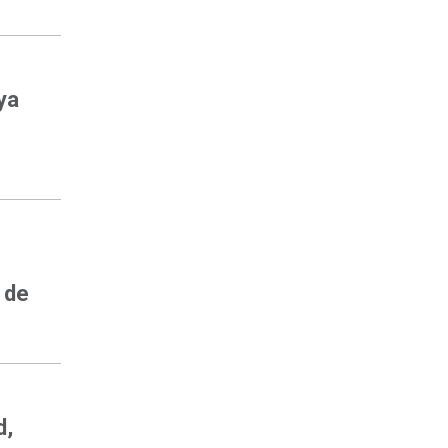
ya
 de
d,