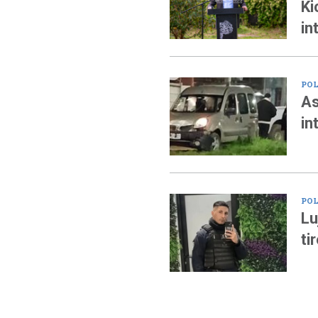
Ki
in
POL
As
in
POL
Lu
ti