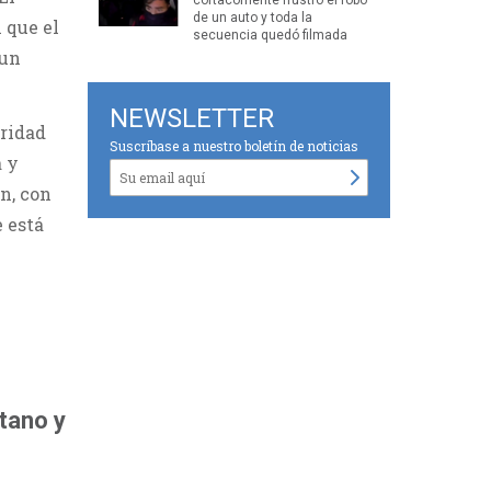
de un auto y toda la
 que el
secuencia quedó filmada
 un
NEWSLETTER
uridad
Suscríbase a nuestro boletín de noticias
a y
n, con
e está
etano y