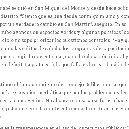
nabé se crió en San Miguel del Monte y desde hace ocho
 distrito. “Siento que es una deuda conmigo mismo y co
por un verdadero cambio en San Martín”, aseguró. En su
 hubo avances en espacios verdes y algunas políticas loc
cipio no supo priorizar las cuestiones centrales. “Hay q
, como las salitas de salud o los programas de capacitaci
que corregir lo que está mal, como la educación inicial y
n déficit. La plata está, lo que falla es la distribución de
tionó el funcionamiento del Concejo Deliberante, al que
or la exposición mediática que por los problemas reales 
senta como vecino. No alcanza con sacarse fotos o hacer
 legislar en serio. La gente está cansada de discursos y n
ó.
es es la transparencia en el uso de los recursos públicos: "