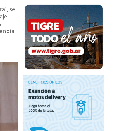
al, se
aje
s
iencia