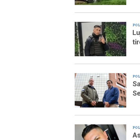
POL
Lu
ti
POL
Sa
Se
POL
As