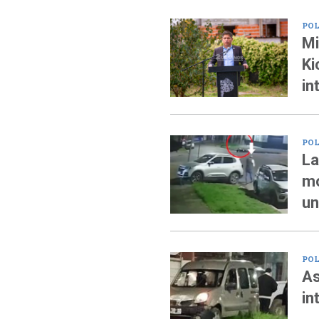
POL
Mi
Ki
in
POL
La
mo
un
POL
As
in