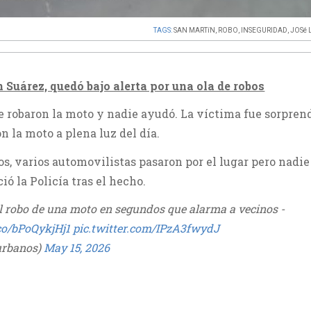
TAGS:
SAN MARTíN
,
ROBO
,
INSEGURIDAD
,
JOSé 
 Suárez, quedó bajo alerta por una ola de robos
e robaron la moto y nadie ayudó. La víctima fue sorpren
n la moto a plena luz del día.
, varios automovilistas pasaron por el lugar pero nadie
ó la Policía tras el hecho.
el robo de una moto en segundos que alarma a vecinos -
.co/bPoQykjHj1
pic.twitter.com/IPzA3fwydJ
urbanos)
May 15, 2026