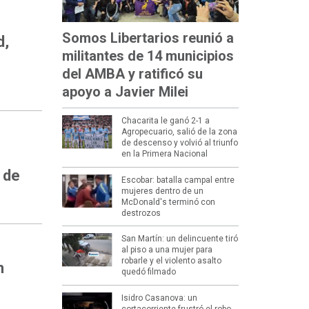
Somos Libertarios reunió a
d,
militantes de 14 municipios
del AMBA y ratificó su
apoyo a Javier Milei
Chacarita le ganó 2-1 a
Agropecuario, salió de la zona
de descenso y volvió al triunfo
en la Primera Nacional
 de
Escobar: batalla campal entre
mujeres dentro de un
McDonald's terminó con
destrozos
San Martín: un delincuente tiró
al piso a una mujer para
robarle y el violento asalto
n
quedó filmado
Isidro Casanova: un
cortacorriente frustró el robo