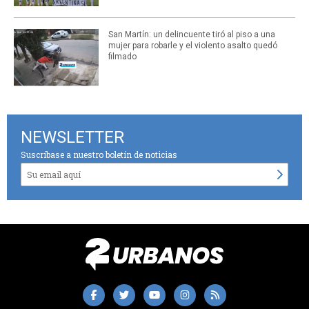
San Martín: un delincuente tiró al piso a una
mujer para robarle y el violento asalto quedó
filmado
NEWSLETTER
Suscríbase a nuestro boletín de noticias