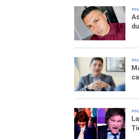
POL
As
du
POL
Ma
ca
POL
La
Ti