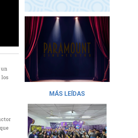
n un
 los
MÁS LEÍDAS
uctor
 que