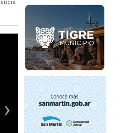
tencia
›