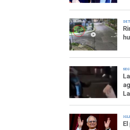
DET
Ri
hu
SEG
La
ag
La
IGL
El