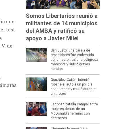
Somos Libertarios reunió a
cia que
militantes de 14 municipios
el test
del AMBA y ratificó su
de
apoyo a Javier Milei
 V. de
San Justo: una pareja de
repartidores fue embestida
por un auto tras una peligrosa
maniobra y sufrió graves
heridas
a
González Catán: intentó
 cámaras
robarle el auto a un policía
bonaerense y murió durante
un tiroteo
Escobar: batalla campal entre
mujeres dentro de un
McDonald's terminó con
destrozos
Chacarita le ganó 2-1 a