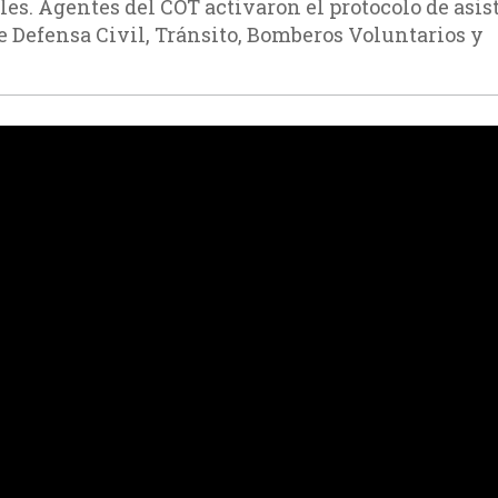
es. Agentes del COT activaron el protocolo de asis
e Defensa Civil, Tránsito, Bomberos Voluntarios y