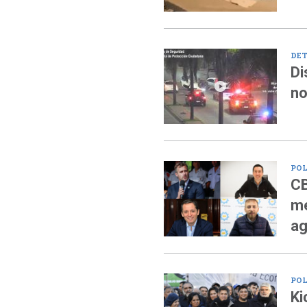
DET
Di
no
POL
CB
me
ag
POL
Ki