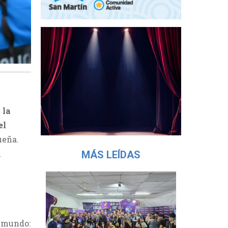
 la
el
ueña.
l
MÁS LEÍDAS
l mundo: