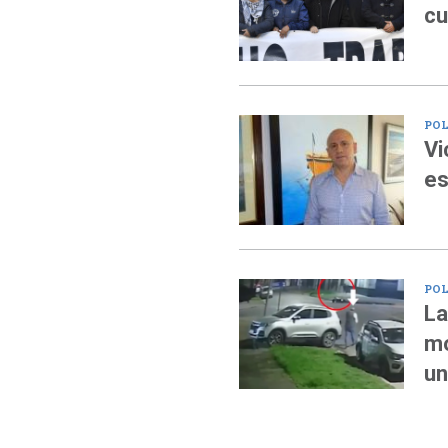
cu
POL
Vi
es
POL
La
mo
un