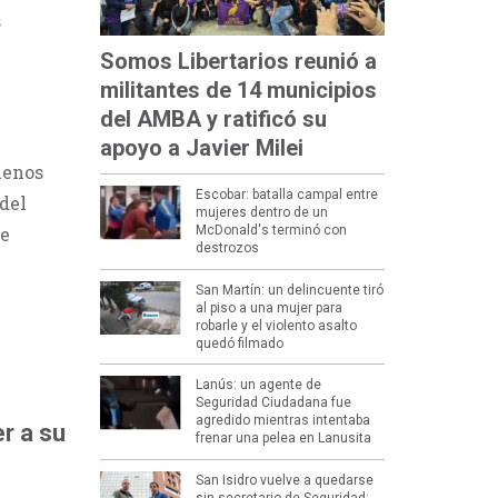
s
Somos Libertarios reunió a
militantes de 14 municipios
del AMBA y ratificó su
apoyo a Javier Milei
uenos
Escobar: batalla campal entre
 del
mujeres dentro de un
de
McDonald's terminó con
destrozos
San Martín: un delincuente tiró
al piso a una mujer para
robarle y el violento asalto
quedó filmado
Lanús: un agente de
Seguridad Ciudadana fue
agredido mientras intentaba
r a su
frenar una pelea en Lanusita
San Isidro vuelve a quedarse
sin secretario de Seguridad: