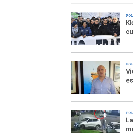
POL
Ki
cu
POL
Vi
es
POL
La
mo