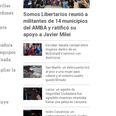
illas
ordones
Somos Libertarios reunió a
militantes de 14 municipios
ante
del AMBA y ratificó su
apoyo a Javier Milei
radora
Escobar: batalla campal entre
mujeres dentro de un
 equipos
McDonald's terminó con
destrozos
rnada.
San Martín: un delincuente tiró
pliar la
al piso a una mujer para
robarle y el violento asalto
n
quedó filmado
Lanús: un agente de
Seguridad Ciudadana fue
agredido mientras intentaba
ituye
frenar una pelea en Lanusita
Isidro Casanova: un
cortacorriente frustró el robo