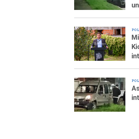
un
POL
Mi
Ki
in
POL
As
in