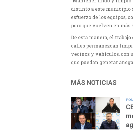
“Mantener lindo y limpio V
distinto a este municipio
esfuerzo de los equipos, c
pero que vuelven en más se
De esta manera, el trabajo
calles permanezcan limpi
vecinos y vehículos, con 
que puedan generar aneg
MÁS NOTICIAS
POL
CB
me
ag