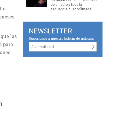
de un auto y toda la
cho
secuencia quedó filmada
 meses,
NEWSLETTER
 que las
Suscríbase a nuestro boletín de noticias
a para
iones
n