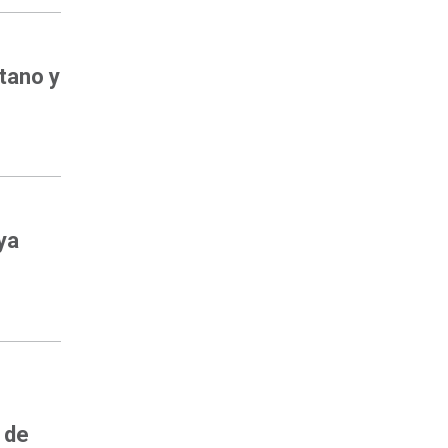
etano y
ya
 de