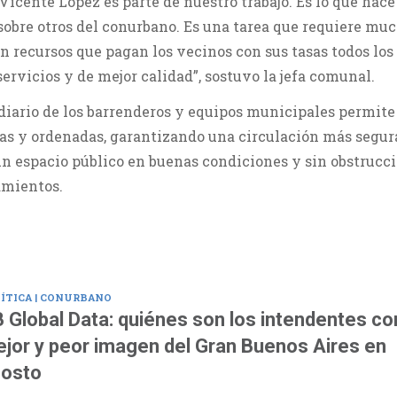
icente López es parte de nuestro trabajo. Es lo que hace
 sobre otros del conurbano. Es una tarea que requiere mu
on recursos que pagan los vecinos con sus tasas todos los
rvicios y de mejor calidad”, sostuvo la jefa comunal.
 diario de los barrenderos y equipos municipales permite
as y ordenadas, garantizando una circulación más segur
un espacio público en buenas condiciones y sin obstrucc
amientos.
ÍTICA | CONURBANO
 Global Data: quiénes son los intendentes co
jor y peor imagen del Gran Buenos Aires en
osto