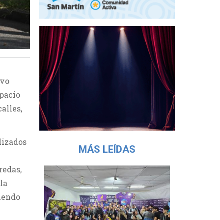
ivo
spacio
alles,
lizados
MÁS LEÍDAS
redas,
la
iendo