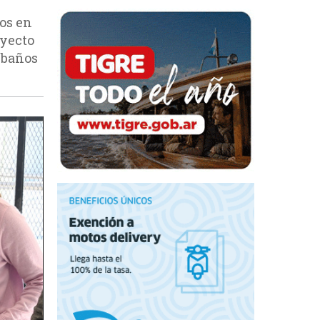
jos en
oyecto
 baños