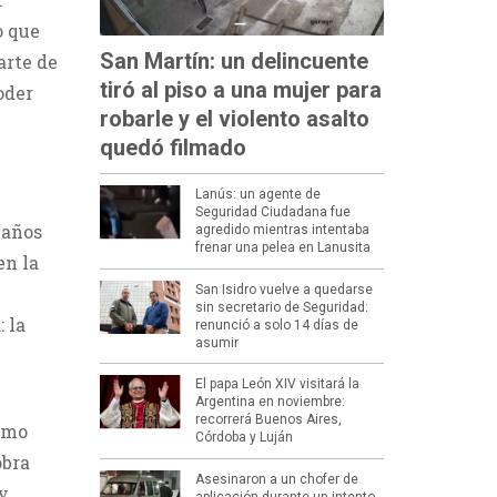
o que
San Martín: un delincuente
arte de
tiró al piso a una mujer para
oder
robarle y el violento asalto
quedó filmado
Lanús: un agente de
Seguridad Ciudadana fue
baños
agredido mientras intentaba
frenar una pelea en Lanusita
en la
San Isidro vuelve a quedarse
sin secretario de Seguridad:
 la
renunció a solo 14 días de
asumir
El papa León XIV visitará la
Argentina en noviembre:
recorrerá Buenos Aires,
como
Córdoba y Luján
obra
Asesinaron a un chofer de
 y
aplicación durante un intento