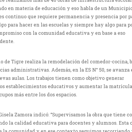
ndo en materia de educación y eso habla de un Municipi
e es continuo que requiere permanencia y presencia por p
go para hacer en las escuelas y siempre hay algo para p
mpromiso con la comunidad educativa y en base a eso
ndente.
io de Tigre realiza la remodelación del comedor-cocina, 
ias administrativas. Además, en la ES N° 50, se avanza 
evas aulas. Los trabajos tienen como objetivo generar
os establecimientos educativos y aumentar la matrícula:
cupos más entre los dos espacios.
a Gisela Zamora indicó: “Supervisamos la obra que tiene 
ndo la calidad educativa para docentes y alumnos. Esta 
e la comunidad y en ese contexto seguimos recorriendo