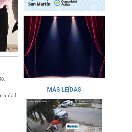
50,
MÁS LEÍDAS
munidad.
.