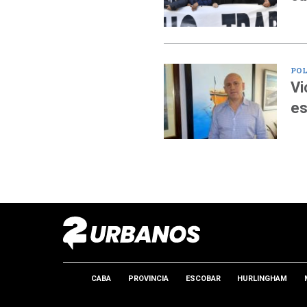
POL
Vi
es
CABA
PROVINCIA
ESCOBAR
HURLINGHAM