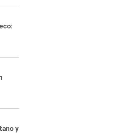
eco:
n
etano y