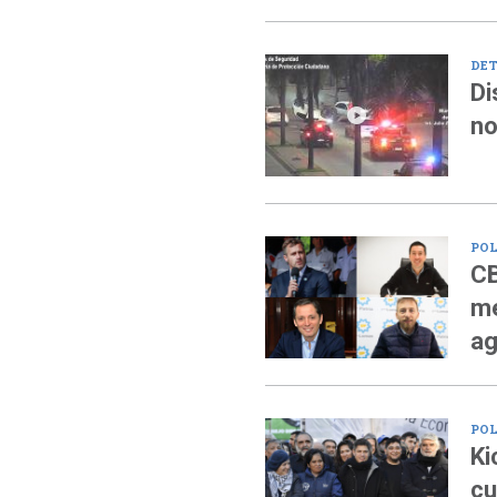
DET
Di
no
POL
CB
me
ag
POL
Ki
cu