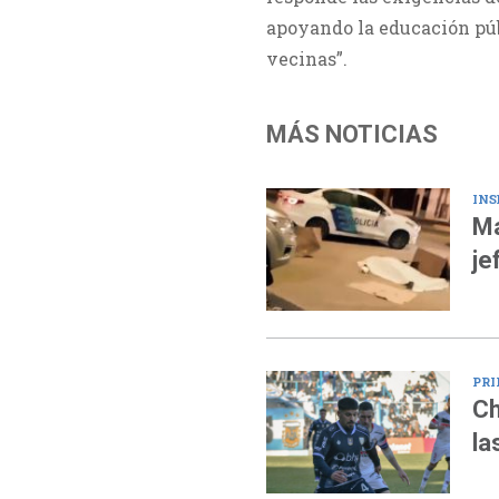
apoyando la educación púb
vecinas”.
MÁS NOTICIAS
INS
Ma
je
PRI
Ch
la