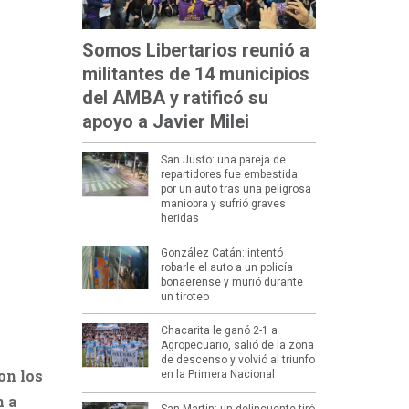
Somos Libertarios reunió a
militantes de 14 municipios
del AMBA y ratificó su
apoyo a Javier Milei
San Justo: una pareja de
repartidores fue embestida
por un auto tras una peligrosa
maniobra y sufrió graves
heridas
González Catán: intentó
robarle el auto a un policía
bonaerense y murió durante
un tiroteo
Chacarita le ganó 2-1 a
Agropecuario, salió de la zona
de descenso y volvió al triunfo
on los
en la Primera Nacional
n a
San Martín: un delincuente tiró