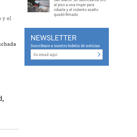
al piso a una mujer para
robarle y el violento asalto
quedó filmado
 y el
NEWSLETTER
cuchada
Suscríbase a nuestro boletín de noticias
d,