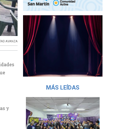
RTAD AVANZA
ridades
que
MÁS LEÍDAS
las y