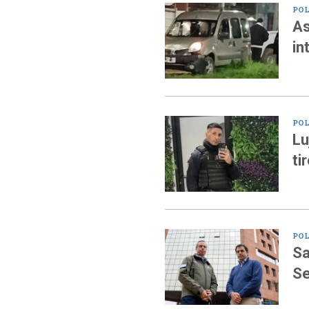
POL
As
in
POL
Lu
ti
POL
Sa
Se