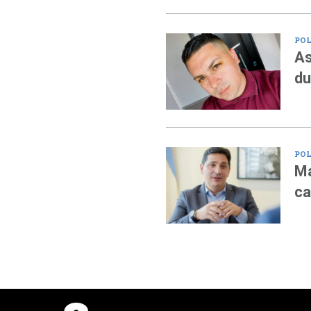
POL
As
du
POL
Ma
ca